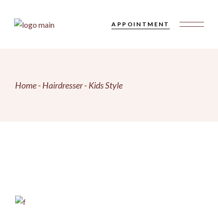
Skip
to
the
APPOINTMENT
content
Home
Hairdresser
Kids Style