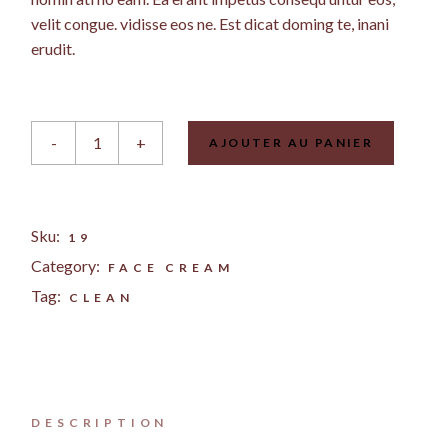
velit congue. vidisse eos ne. Est dicat doming te, inani
erudit.
BB Cream Ellar quantity
-
+
AJOUTER AU PANIER
Sku:
19
Category:
FACE CREAM
Tag:
CLEAN
DESCRIPTION