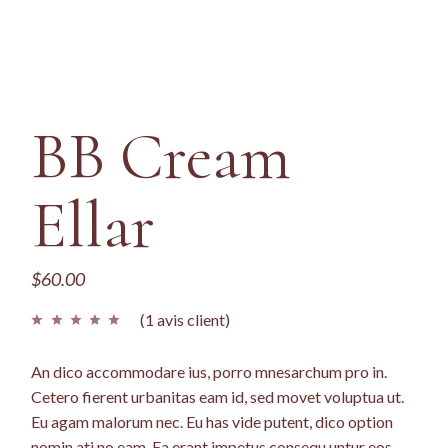
BB Cream
Ellar
$
60.00
(
1
avis client)
An dico accommodare ius, porro mnesarchum pro in.
Cetero fierent urbanitas eam id, sed movet voluptua ut.
Eu agam malorum nec. Eu has vide putent, dico option
nomin ati no eam. Ea erant impetus consequ untur eos,