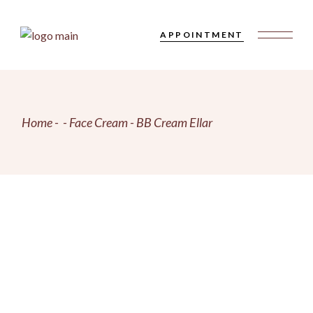
Skip
to
the
APPOINTMENT
content
Home
Face Cream
BB Cream Ellar