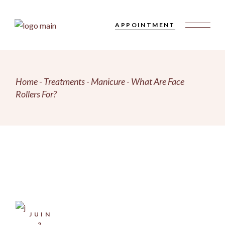
Skip
to
the
APPOINTMENT
content
Home
Treatments
Manicure
What Are Face
Rollers For?
JUIN
2