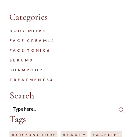
Categories
2
BODY MILK
2
PRODUITS
14
FACE CREAM
14
PRODUITS
6
FACE TONIC
6
PRODUITS
3
SERUM
3
PRODUITS
9
SHAMPOO
9
PRODUITS
3
TREATMENTS
3
PRODUITS
Search
Search
Tags
ACUPUNCTURE
BEAUTY
FACELIFT