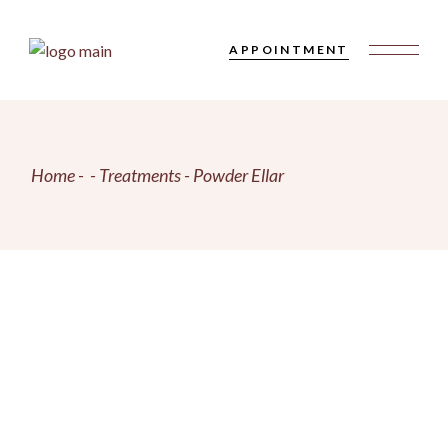
Skip
to
the
APPOINTMENT
content
Home
Treatments
Powder Ellar