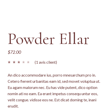
Powder Ellar
$
72.00
(
1
avis client)
An dico accommodare ius, porro mnesarchum pro in.
Cetero fierent urbanitas eam id, sed movet voluptua ut.
Eu agam malorum nec. Eu has vide putent, dico option
nomin ati no eam. Ea erant impetus consequ untur eos,
velit congue. vidisse eos ne. Est dicat doming te, inani
erudit.