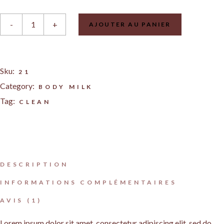
Concealer Ellar quantity
-
+
AJOUTER AU PANIER
Sku:
21
Category:
BODY MILK
Tag:
CLEAN
DESCRIPTION
INFORMATIONS COMPLÉMENTAIRES
AVIS (1)
Lorem ipsum dolor sit amet, consectetur adipiscing elit, sed do