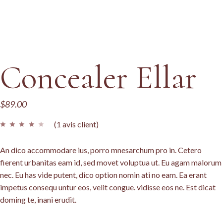
Concealer Ellar
$
89.00
(
1
avis client)
An dico accommodare ius, porro mnesarchum pro in. Cetero
fierent urbanitas eam id, sed movet voluptua ut. Eu agam malorum
nec. Eu has vide putent, dico option nomin ati no eam. Ea erant
impetus consequ untur eos, velit congue. vidisse eos ne. Est dicat
doming te, inani erudit.