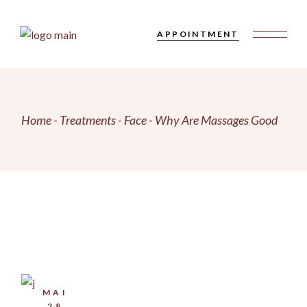
Skip
to
the
APPOINTMENT
content
Home
Treatments
Face
Why Are Massages Good
MAI
28