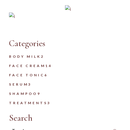
Categories
2
BODY MILK
2
PRODUITS
14
FACE CREAM
14
PRODUITS
6
FACE TONIC
6
PRODUITS
3
SERUM
3
PRODUITS
9
SHAMPOO
9
PRODUITS
3
TREATMENTS
3
PRODUITS
Search
Search